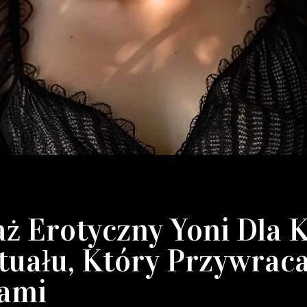
aż Erotyczny Yoni Dla K
tuału, Który Przywrac
jami