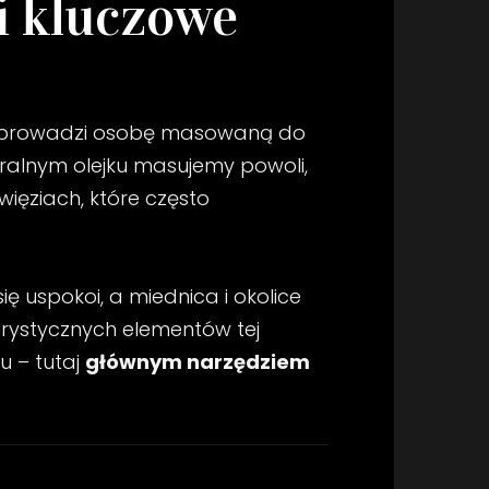
i kluczowe
yk prowadzi osobę masowaną do
uralnym olejku masujemy powoli,
więziach, które często
ę uspokoi, a miednica i okolice
terystycznych elementów tej
u – tutaj
głównym narzędziem