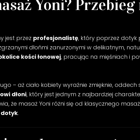
asaż Yoni? Przebieg 
 jest przez
profesjonalistę
, który poprzez dot
ozgrzanymi dłońmi zanurzonymi w delikatnym, nat
okolice kości łonowej
, pracując na mięśniach i po
o – aż ciało kobiety wyraźnie zmięknie, oddech si
owi dłoni
, który jest jednym z najbardziej charak
awia, że masaż Yoni różni się od klasycznego masaż
 dotyk
.