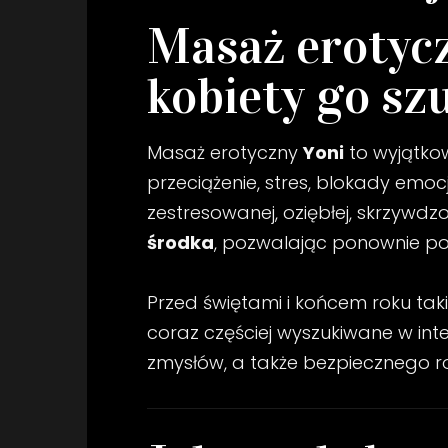
Masaż erotycz
kobiety go sz
Masaż erotyczny
Yoni
to wyjątkow
przeciążenie, stres, blokady emocj
zestresowanej, oziębłej, skrzywdzon
środka
, pozwalając ponownie pocz
Przed świętami i końcem roku taki
coraz częściej wyszukiwane w in
zmysłów, a także bezpiecznego r