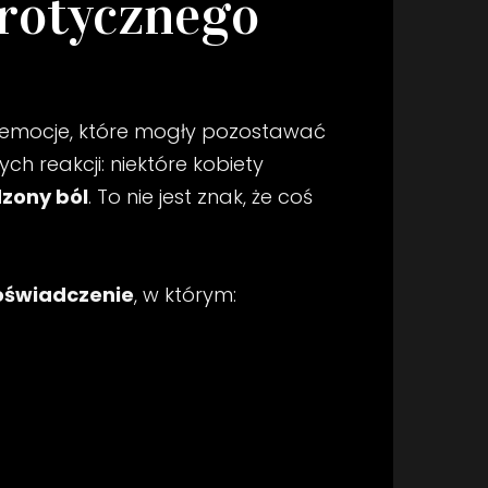
erotycznego
ą emocje, które mogły pozostawać
h reakcji: niektóre kobiety
zony ból
. To nie jest znak, że coś
oświadczenie
, w którym: