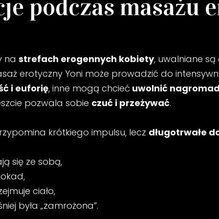
cje podczas masażu 
cy na
strefach erogennych kobiety
, uwalniane s
Masaż erotyczny Yoni może prowadzić do intensywnyc
 i euforię
, inne mogą chcieć
uwolnić nagromad
wreszcie pozwala sobie
czuć i przeżywać
.
 przypomina krótkiego impulsu, lecz
długotrwałe d
ą się ze sobą,
lokad,
zejmuje ciało,
śniej była „zamrożona”.