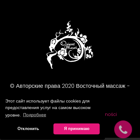
© Авторские права
2020
Восточный массаж -
Массажный салон
Этот сайт использует файлы cookies для
предоставления услуг на самом высоком
FAQ
Regulamin
Polityka prywatności
уровне.
Подробнее
Отклонить
Я принимаю