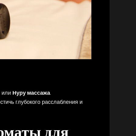
или
Нуру массажа
.
остичь глубокого расслабления и
оматы для