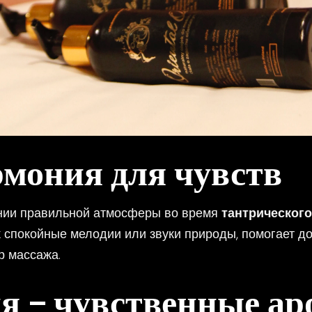
рмония для чувств
ании правильной атмосферы во время
тантрического
ак спокойные мелодии или звуки природы, помогает д
р массажа.
я – чувственные ар