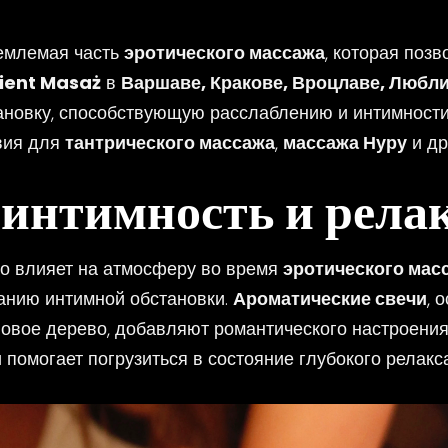
емлемая часть
эротического массажа
, которая поз
ient Masaż
в
Варшаве, Кракове, Вроцлаве, Любли
тановку, способствующую расслаблению и интимности
вия для
тантрического массажа
,
массажа Нуру
и др
 интимность и рела
о влияет на атмосферу во время
эротического мас
анию интимной обстановки.
Ароматические свечи
, 
ловое дерево, добавляют романтического настроения
 помогает погрузиться в состояние глубокого релакса