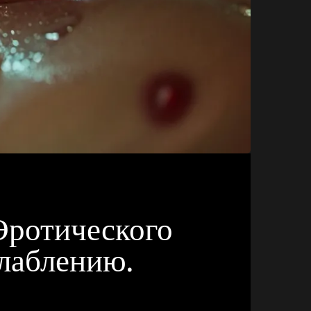
Эротического
лаблению.