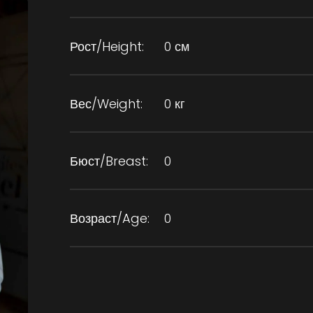
Рост/Height:
0 см
Вес/Weight:
0 кг
Бюст/Breast:
0
Возраст/Age:
0