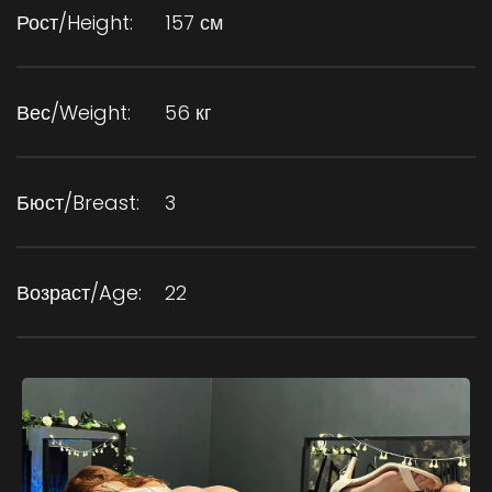
Рост/Height:
157 см
Вес/Weight:
56 кг
Бюст/Breast:
3
Возраст/Age:
22