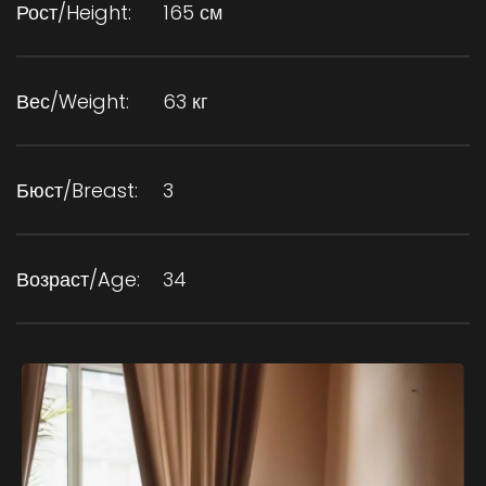
Рост/Height:
165 см
Вес/Weight:
63 кг
Бюст/Breast:
3
Возраст/Age:
34