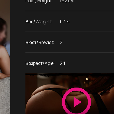
Рост/Height:
162 см
Вес/Weight:
57 кг
Бюст/Breast:
2
Возраст/Age:
24