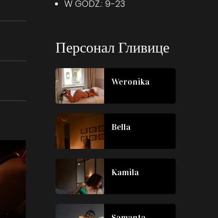
W GODZ.: 9-23
Персонал Гливице
Weronika
Bella
Kamila
Samanta