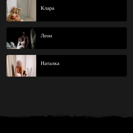
Клара
Леон
Наталка