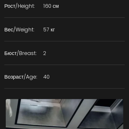
Рост/Height:
160 см
Вес/Weight:
57 кг
Бюст/Breast:
2
Возраст/Age:
40