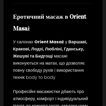
Еротичний масаж в Orient
Masaż
У салонах
Orient Masaż
у
Варшаві,
Кракові, Лодзі, Любліні, Гданську,
Жешуві та Бидгощі
масажі
виконуються на матах, що дозволяє
повну свободу рухів і використання
технік body to body.
Професійні масажистки дбають про
атмосферу, комфорт і індивідуальний
підхід до кожного гостя, завдяки чому