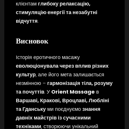
клієнтам
глибоку релаксацію,
стимуляцію енергії та незабутні
відчуття
.
Висновок
Історія еротичного масажу
еволюціонувала через вплив різних
культур
, але його мета залишається
незмінною –
гармонізація тіла, розуму
та почуттів
. У
Orient Massage
в
Варшаві, Кракові, Вроцлаві, Любліні
та Гданську
ми поєднуємо
знання
давніх майстрів із сучасними
техніками
, створюючи унікальний