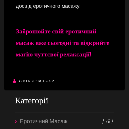
досвід еротичного масажу.
Забронюйте свій еротичний
масаж вже сьогодні та відкрийте
магію чуттєвої релаксації!
ORIENTMASAZ
Категорії
Еротичний Масаж
79