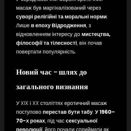
масаж був маргіналізований через
суворі релігійні та моральні норми
.
Лише
в епоху Відродження
, з
відновленням інтересу до
мистецтва,
філософії та тілесності
, він почав
повертати популярність.
Новий час – шлях до
загального визнання
У XIX і XX століттях еротичний масаж
поступово
перестав бути табу
.
У 1960–
70-х роках
, під час
сексуальної
революції
, його почали сприймати як