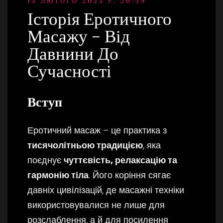
15 ЛЮТОГО 2025 Р. 20:59
Історія Еротичного
Масажу – Від
Давнини До
Сучасності
Вступ
Еротичний масаж – це практика з
тисячолітньою традицією
, яка
поєднує
чуттєвість, релаксацію та
гармонію тіла
. Його коріння сягає
давніх цивілізацій, де масажні техніки
використовувалися не лише для
розслаблення, а й для посилення