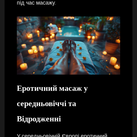
під час масажу.
Еротичний масаж у
середньовіччі та
Відродженні
У середньовічній Європі еротичний