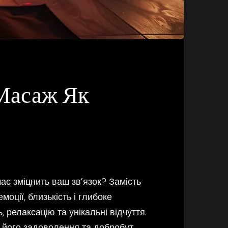
Масаж Як
ас зміцнить ваш зв’язок? Замість
оції, близькість і глибоке
 релаксацію та унікальні відчуття.
 його задоволення та добробут.