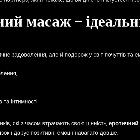
ний масаж – ідеаль
не задоволення, але й подорож у світ почуттів та ем
блення,
 та інтимності.
ків, які з часом втрачають свою цінність,
еротичний 
язок і дарує позитивні емоції набагато довше.