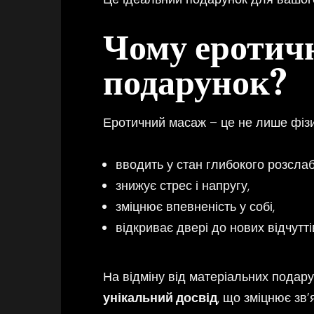
Чому еротич
подарунок?
Еротичний масаж – це не лише фізич
вводить у стан глибокого розсла
знижує стрес і напругу,
зміцнює впевненість у собі,
відкриває двері до нових відчуттів
На відміну від матеріальних подарун
унікальний досвід
, що зміцнює зв’