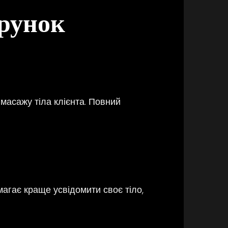
арунок
масажу тіла клієнта. Повний
агає краще усвідомити своє тіло,