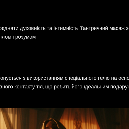
поєднати духовність та інтимність. Тантричний масаж 
тілом і розумом.
конується з використанням спеціального гелю на осн
ного контакту тіл, що робить його ідеальним подарун