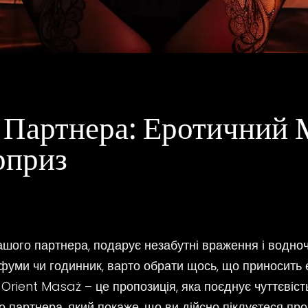
 Партнера: Еротичний 
рприз
шого партнера, подарує незабутні враження і водноч
фуми чи годинник, варто обрати щось, що приносить ем
Orient Masaż – це пропозиція, яка поєднує чуттєвість,
 партнера, який покаже, що ви дійсно піклуєтеся про