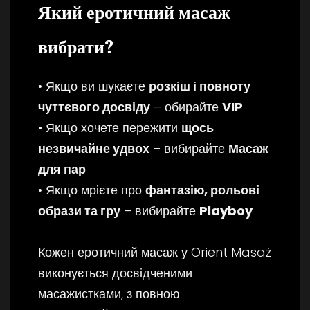
Який еротичний масаж
вибрати?
• Якщо ви шукаєте
розкіш і повноту
чуттєвого досвіду
– обирайте
VIP
• Якщо хочете пережити
щось
незвичайне удвох
– вибирайте
Масаж
для пар
• Якщо мрієте про
фантазію, рольові
образи та гру
– вибирайте
Playboy
Кожен еротичний масаж у Orient Masaż
виконується досвідченими
масажистками, з повною