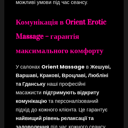
можливі умови під час сеансу.
Комунікація в Orient Erotic
Massage – гарантія
максимального комфорту
У салонах
Orient Massage
в
Жешуві,
Варшаві, Кракові, Вроцлаві, Любліні
та Гданську
наші професійні
масажисти
підтримують відкриту
комунікацію
та персоналізований
підхід до кожного клієнта. Це гарантує
найвищий рівень релаксації та
задоволення
під час кожного сеансу.