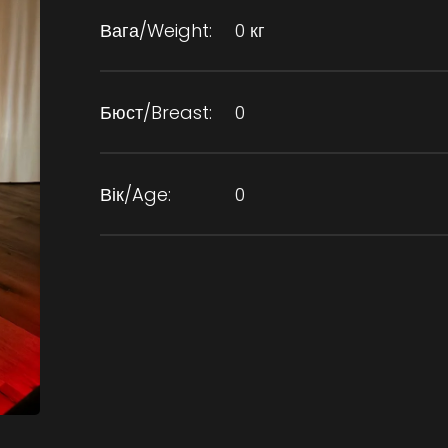
Вага/Weight:
0 кг
Бюст/Breast:
0
Вік/Age:
0