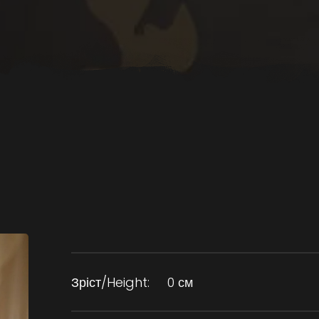
Зріст/Height:
0 см