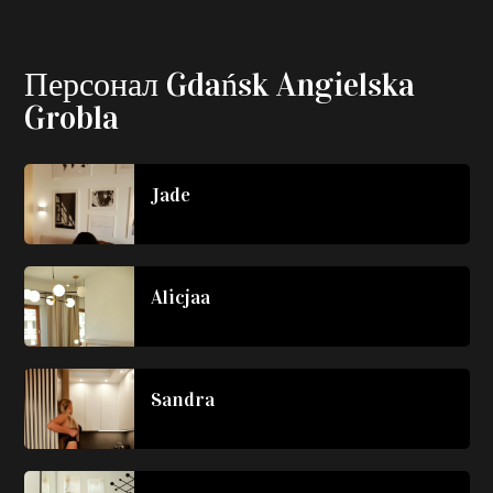
Персонал Gdańsk Angielska
Grobla
Jade
Alicjaa
Sandra