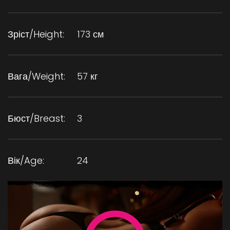
Зріст/Height:
173 см
Вага/Weight:
57 кг
Бюст/Breast:
3
Вік/Age:
24