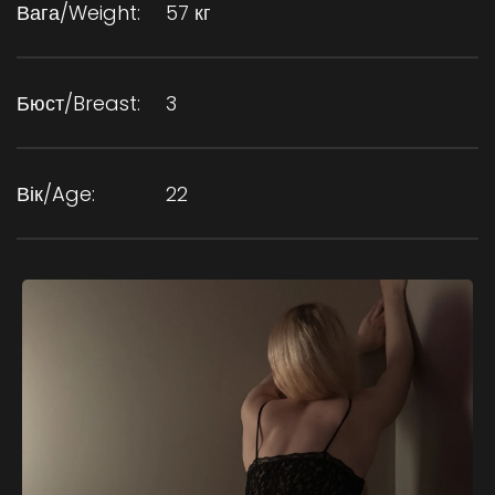
Вага/Weight:
57 кг
Бюст/Breast:
3
Вік/Age:
22