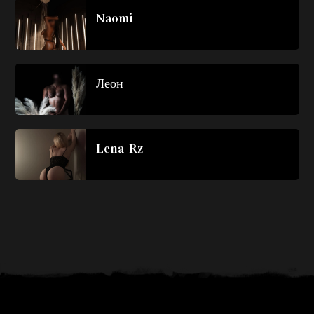
Naomi
Леон
Lena-Rz