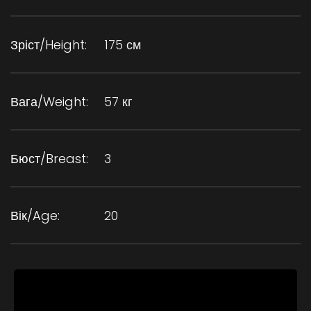
Зріст/Height:
175 см
Вага/Weight:
57 кг
Бюст/Breast:
3
Вік/Age:
20