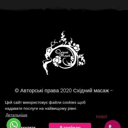
© Авторські права
2020
Східний масаж -
Масажний салон - Жешув
Цей сайт використовує файли cookies щоб
надавати послуги на найвищому рівні.
Детальніше
FAQ
Regulamin
Polityka prywatności
Відхилити
Я приймаю