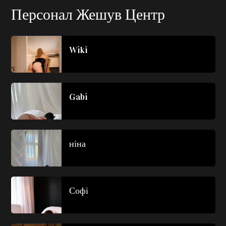
Персонал Жешув Центр
Wiki
Gabi
ніна
Софі