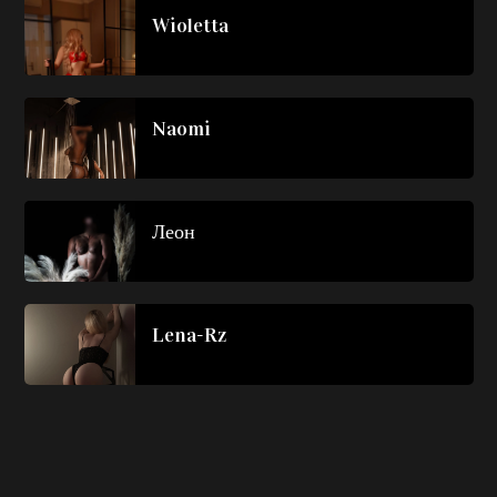
Wioletta
Naomi
Леон
Lena-Rz