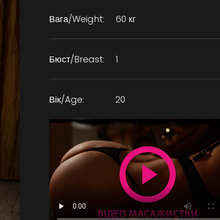
Вага/Weight:
60 кг
Бюст/Breast:
1
Вік/Age:
20