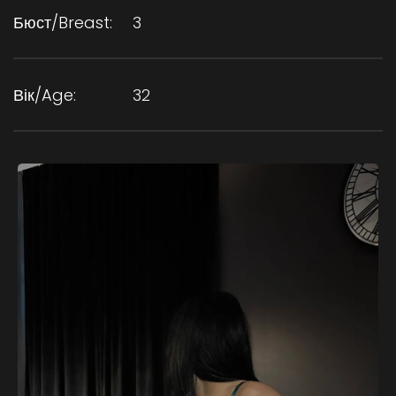
Бюст/Breast:
3
Вік/Age:
32