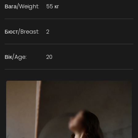
Вага/Weight:
55 кг
Бюст/Breast:
2
Вік/Age:
20