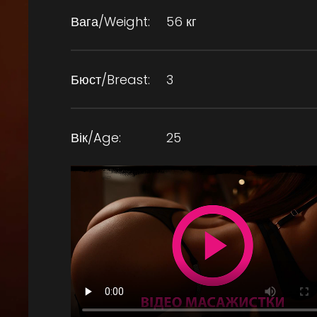
Вага/Weight:
56 кг
Бюст/Breast:
3
Вік/Age:
25