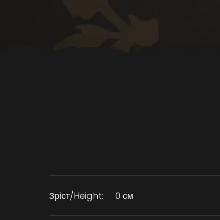
Зріст/Height:
0 см