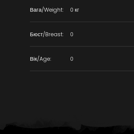
Вага/Weight:
0 кг
Бюст/Breast:
0
Вік/Age:
0