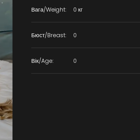
Вага/Weight:
0 кг
Бюст/Breast:
0
Вік/Age:
0