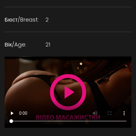
Бюст/Breast:
2
Вік/Age:
21