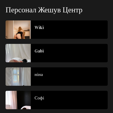
Персонал Жешув Центр
Wiki
Gabi
ніна
Софі