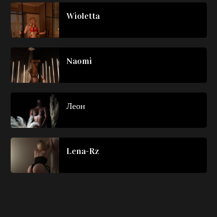
Wioletta
Naomi
Леон
Lena-Rz