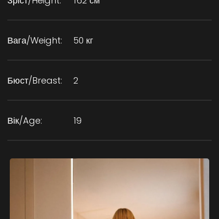
Зріст/Height:
162 см
Вага/Weight:
50 кг
Бюст/Breast:
2
Вік/Age:
19