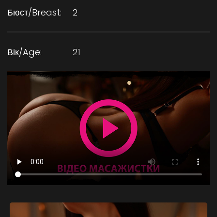
Бюст/Breast:
2
Вік/Age:
21