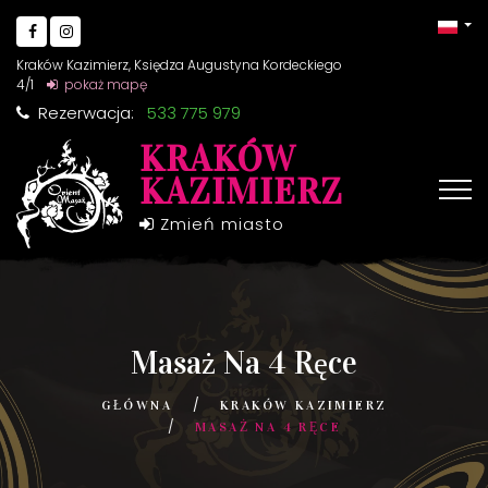
Kraków Kazimierz, Księdza Augustyna Kordeckiego
4/1
pokaż mapę
Rezerwacja:
533 775 979
KRAKÓW
KAZIMIERZ
Zmień miasto
Masaż Na 4 Ręce
GŁÓWNA
KRAKÓW KAZIMIERZ
MASAŻ NA 4 RĘCE