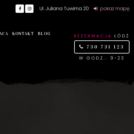
Ul. Juliana Tuwima 20
pokaż mapę
ACA
KONTAKT
BLOG
REZERWACJA
ŁÓDŹ
730 731 123
W GODZ.: 9-23