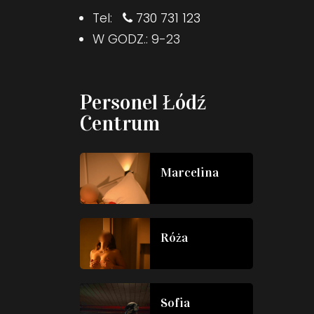
Tel:
730 731 123
W GODZ.: 9-23
Personel Łódź
Centrum
Marcelina
Róża
Sofia