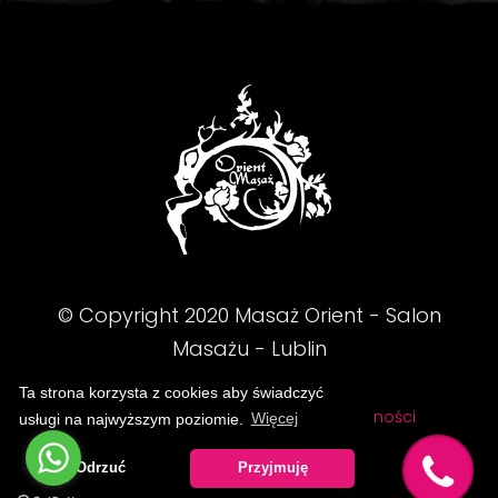
© Copyright
2020
Masaż Orient - Salon
Masażu - Lublin
Ta strona korzysta z cookies aby świadczyć
FAQ
Regulamin
Polityka prywatności
usługi na najwyższym poziomie.
Więcej
Odrzuć
Przyjmuję