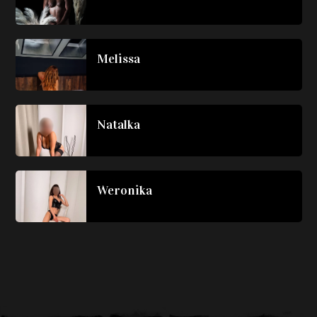
Melissa
Natalka
Weronika