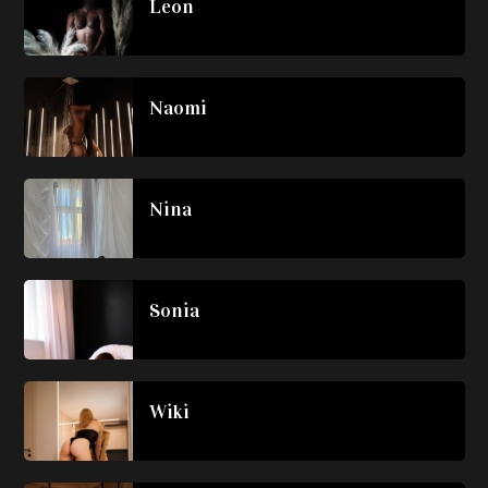
Leon
Naomi
Nina
Sonia
Wiki