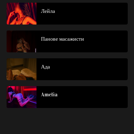
Лейла
Панове масажисти
Ада
Amelia