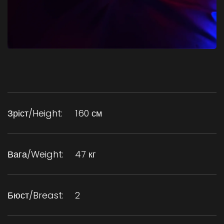
Зріст/Height:
160 см
Вага/Weight:
47 кг
Бюст/Breast:
2