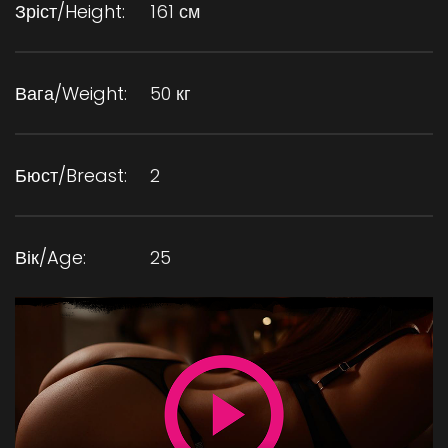
Зріст/Height:
161 см
Вага/Weight:
50 кг
Бюст/Breast:
2
Вік/Age:
25