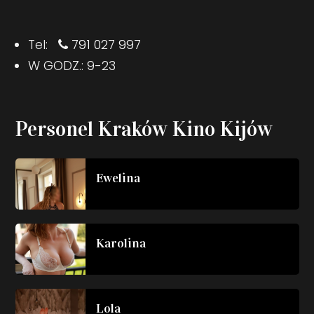
Tel:
791 027 997
W GODZ.: 9-23
Personel Kraków Kino Kijów
Ewelina
Karolina
Lola